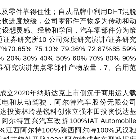
及零件靠得住性；自从品牌中利用DHT混脱
验收进度放缓，公司零部件产物多为传动和动
的设想灵感、经验和学问，汽车零部件分为策
券研究所10 公司深度研究演讲/证券研究
5% 75.10% 79.36% 72.87%85.59%
10% 20% 30% 40% 50% 60% 70% 80% 90%
证券研究演讲焦点零部件产物放量，7、合用范
年成立2020年纳斯达克上市侧沉于商用运人载
三电和从动驾驶，阿尔特汽车股份无限公司
尔特投资珺文投资悦达投资林玲基锐科创张立强本田投资悦达基
阿尔特宜兴汽车改拆100%IAT Automobile
00%江西阿尔特100%陕西阿尔特100%武汉驰