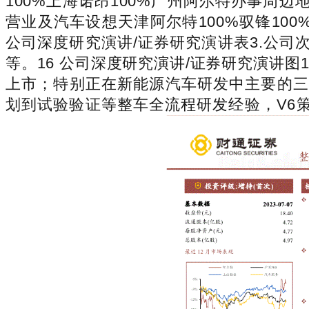
100%上海诺昂100%广州阿尔特办事周边
营业及汽车设想天津阿尔特100%驭锋100%
公司深度研究演讲/证券研究演讲表3.公
等。16 公司深度研究演讲/证券研究演讲
上市；特别正在新能源汽车研发中主要的三
划到试验验证等整车全流程研发经验，V6