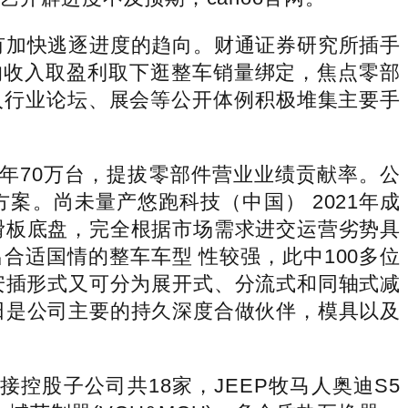
加快逃逐进度的趋向。财通证券研究所插手
司的收入取盈利取下逛整车销量绑定，焦点零部
入行业论坛、展会等公开体例积极堆集主要手
70万台，提拔零部件营业业绩贡献率。公
。尚未量产悠跑科技（中国） 2021年成
全线控滑板底盘，完全根据市场需求进交运营劣势具
适国情的整车车型 性较强，此中100多位
的安插形式又可分为展开式、分流式和同轴式减
田是公司主要的持久深度合做伙伴，模具以及
股子公司共18家，JEEP牧马人奥迪S5