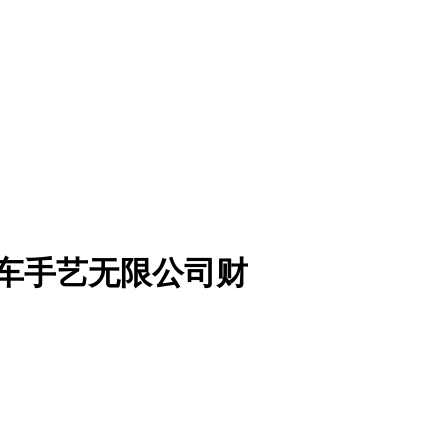
车手艺无限公司财