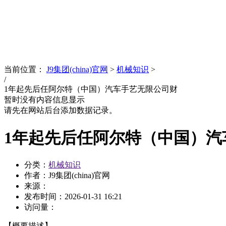
News
文化品牌
当前位置：
J9集团(china)官网
>
机械知识
>
/
1年起先后任阿尔特（中国）汽车手艺无限公司财
暂时没有内容信息显示
请先在网站后台添加数据记录。
1年起先后任阿尔特（中国）汽
分类：
机械知识
作者：J9集团(china)官网
来源：
发布时间：
2026-01-31 16:21
访问量：
【概要描述】