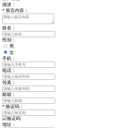
描述：
*
留言内容：
姓名：
性别：
男
女
手机：
电话：
传真：
邮箱：
*
验证码：
地址：