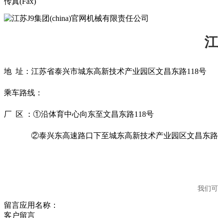
传真(Fax)
江
地 址：江苏省泰兴市城东高新技术产业园区文昌东路118号
乘车路线：
厂 区 ：①沿体育中心向东至文昌东路118号
②泰兴东高速路口下至城东高新技术产业园区文昌东路1
我们可
留言应用名称：
客户留言