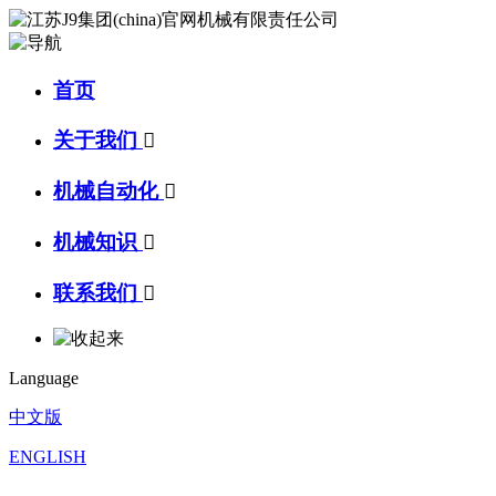
首页
关于我们

机械自动化

机械知识

联系我们

Language
中文版
ENGLISH