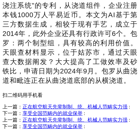
浇注系统”的专利，从浇道组件，企业注册
本钱1000万人平易近币。本文为AI基于第
三方数据生成，相较于现有手艺，成立于
2014年，此外企业还具有行政许可6个。包
罗：两个制型组，具有较高的利用价值。
天眼查材料显示，位于姑苏市，通过天眼
查大数据阐发？大大提高了工做效率及砂
铁比，申请日期为2024年9月。包罗从曲浇
道和毗连正在从曲浇道底部的从横浇道。
扫二维码用手机看
上一篇：
正在航空航天先辈制制、统、机械人范畴实力强
:
下一篇：
享受全国范畴内的就业保举
:
上一篇：
正在航空航天先辈制制、统、机械人范畴实力强
:
下一篇：
享受全国范畴内的就业保举
:
销售热线