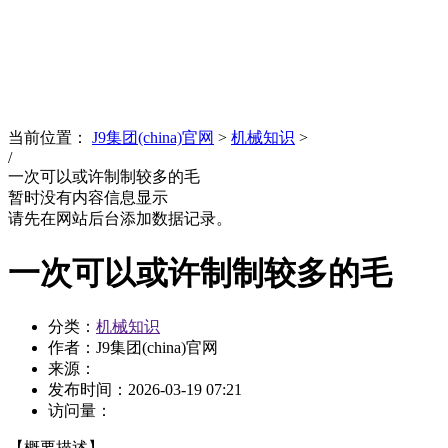
News
文化品牌
当前位置：
J9集团(china)官网
>
机械知识
>
/
一次可以或许制制较多的毛
暂时没有内容信息显示
请先在网站后台添加数据记录。
一次可以或许制制较多的毛
分类：
机械知识
作者：J9集团(china)官网
来源：
发布时间：
2026-03-19 07:21
访问量：
【概要描述】