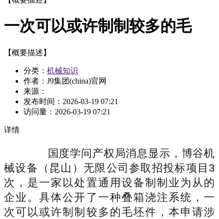
一次可以或许制制较多的毛
【概要描述】
分类：
机械知识
作者：J9集团(china)官网
来源：
发布时间：
2026-03-19 07:21
访问量：
2026-03-19 07:21
详情
国度学问产权局消息显示，博谷机
械设备（昆山）无限公司参取招投标项目3
次，是一家以处置通用设备制制业为从的
企业。具体公开了一种叠箱浇注系统，一
次可以或许制制较多的毛坯件，本申请涉