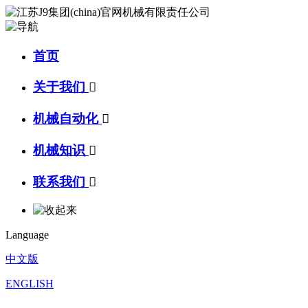
首页
关于我们

机械自动化

机械知识

联系我们

Language
中文版
ENGLISH