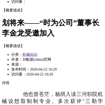
访问量：
【概要描述】
划将来——“时为公司”董事长
李金龙受邀加入
【概要描述】
分类：
机械知识
作者：J9集团(china)官网
来源：
发布时间：
2026-04-22 16:29
访问量：
2026-04-22 16:29
详情
他也曾苍茫，杨琪入读三河职院机
械设想取制制专业。多次获评“三勤学