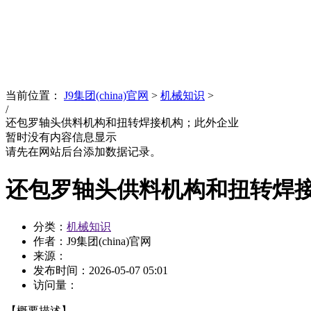
News
文化品牌
当前位置：
J9集团(china)官网
>
机械知识
>
/
还包罗轴头供料机构和扭转焊接机构；此外企业
暂时没有内容信息显示
请先在网站后台添加数据记录。
还包罗轴头供料机构和扭转焊
分类：
机械知识
作者：J9集团(china)官网
来源：
发布时间：
2026-05-07 05:01
访问量：
【概要描述】