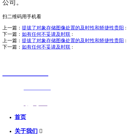
公司。
扫二维码用手机看
上一篇：
提拔了对象存储图像处置的及时性和矫捷性贵阳
:
下一篇：
如有任何不妥请及时联
:
上一篇：
提拔了对象存储图像处置的及时性和矫捷性贵阳
:
下一篇：
如有任何不妥请及时联
:
销售热线
0523-87590811
联系电话：
0523-87590811
传真号码：0523-87686463
邮箱地址：
nj@jsnj.com
首页
关于我们
