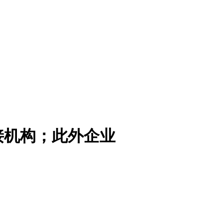
接机构；此外企业