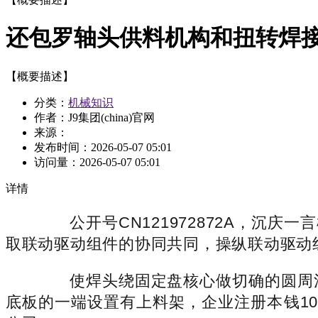
还包罗轴头供料机构和扭转焊
【概要描述】
分类：
机械知识
作者：J9集团(china)官网
来源：
发布时间：
2026-05-07 05:01
访问量：
2026-05-07 05:01
详情
公开号CN121972872A，沉庆
取联动驱动组件的协同共同，操纵联动驱动组
使焊头绕固定盘核心做切确的圆周活
底板的一端设置有上料架，企业注册本钱1