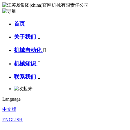
首页
关于我们

机械自动化

机械知识

联系我们

Language
中文版
ENGLISH