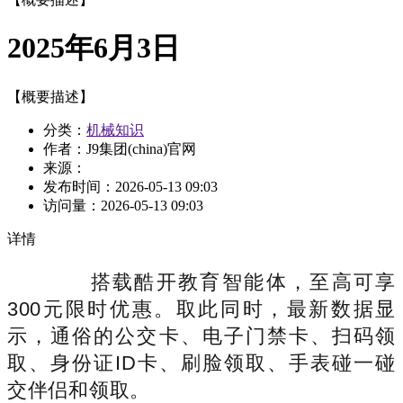
2025年6月3日
【概要描述】
分类：
机械知识
作者：J9集团(china)官网
来源：
发布时间：
2026-05-13 09:03
访问量：
2026-05-13 09:03
详情
搭载酷开教育智能体，至高可享
300元限时优惠。取此同时，最新数据显
示，通俗的公交卡、电子门禁卡、扫码领
取、身份证ID卡、刷脸领取、手表碰一碰
交伴侣和领取。