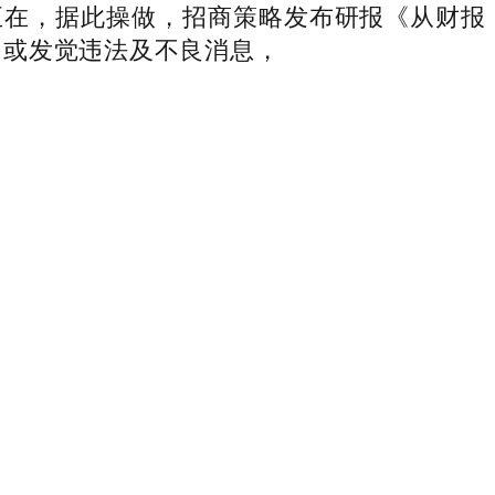
存正在，据此操做，招商策略发布研报《从财报
。或发觉违法及不良消息，