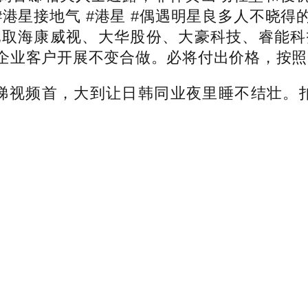
#港星接地气 #港星 #偶遇明星良多人不晓
已取海康威视、大华股份、大豪科技、睿能科
企业客户开展不变合做。必将付出价格，按照
梯视频首，大到让日韩同业夜里睡不结壮。扣非