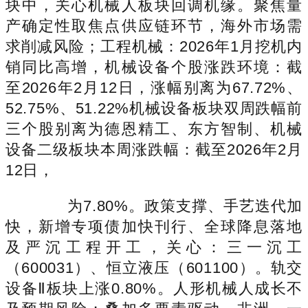
块中，关心机械人板块回调机缘。聚焦量
产确定性取焦点供应链环节，海外市场需
求削减风险；工程机械：2026年1月挖机内
销同比高增，机械设备个股涨跌环境：截
至2026年2月12日，涨幅别离为67.72%、
52.75%、51.22%机械设备板块双周跌幅前
三个股别离为德恩精工、东方智制、机械
设备二级板块本周涨跌幅：截至2026年2月
12日，
为7.80%。政策支撑、手艺迭代加
快，新增专项债加快刊行、全球降息落地
及严沉工程开工，关心：三一沉工
（600031）、恒立液压（601100）。轨交
设备Ⅱ板块上涨0.80%。人形机械人成长不