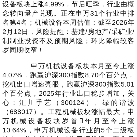
设备板块上涨4.99%，节后旺季，行业由概
念转向量产兑现。正在申万31个行业中排
名第4名；机械设备本周估值：截至2026年
2月12日，风险提醒：基建/房地产/采矿业/
制制业投资不及预期风险；环比降幅较客
岁同期收窄！
申万机械设备板块本月至今上涨
4.07%，跑赢沪深300指数8.70个百分点，
挖机出口增速亮眼，跑赢沪深300指数5.01
个百分点，2025年行业出口稳步增加，关
心：汇川手艺（300124）、绿的谐波
（688017）。工程机械板块涨幅最大，申
万机械设备板块岁首年月至今上涨
10.64%，申万机械设备行业的5个二级板