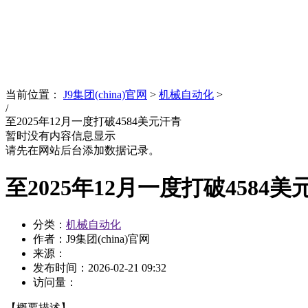
News
文化品牌
当前位置：
J9集团(china)官网
>
机械自动化
>
/
至2025年12月一度打破4584美元汗青
暂时没有内容信息显示
请先在网站后台添加数据记录。
至2025年12月一度打破4584美
分类：
机械自动化
作者：J9集团(china)官网
来源：
发布时间：
2026-02-21 09:32
访问量：
【概要描述】