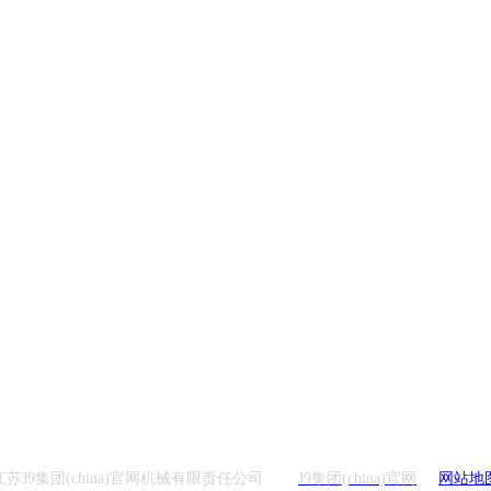
江苏J9集团(china)官网机械有限责任公司
J9集团(china)官网
网站地