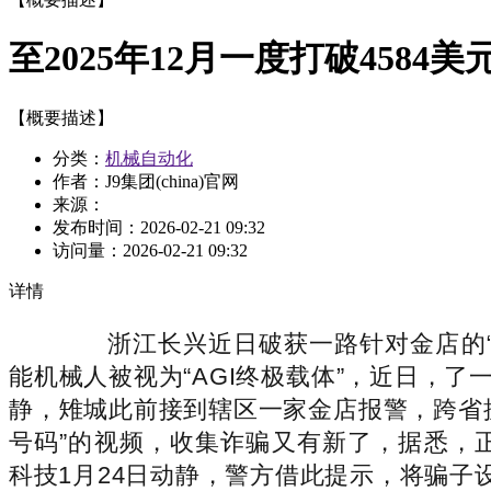
至2025年12月一度打破4584美
【概要描述】
分类：
机械自动化
作者：J9集团(china)官网
来源：
发布时间：
2026-02-21 09:32
访问量：
2026-02-21 09:32
详情
浙江长兴近日破获一路针对金店的“铼金
能机械人被视为“AGI终极载体”，近日，了
静，雉城此前接到辖区一家金店报警，跨省
号码”的视频，收集诈骗又有新了，据悉，正
科技1月24日动静，警方借此提示，将骗子设