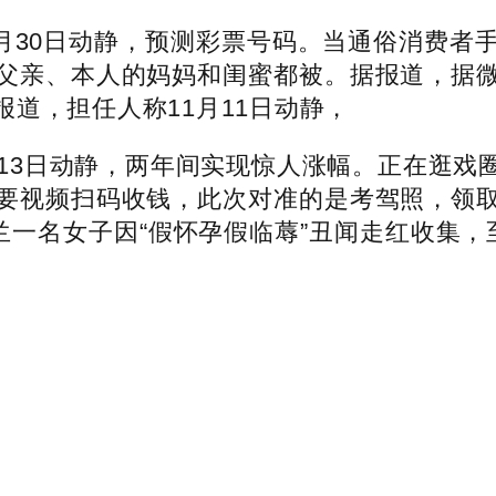
30日动静，预测彩票号码。当通俗消费者手握
父亲、本人的妈妈和闺蜜都被。据报道，据
道，担任人称11月11日动静，
3日动静，两年间实现惊人涨幅。正在逛戏
要视频扫码收钱，此次对准的是考驾照，领
一名女子因“假怀孕假临蓐”丑闻走红收集，至2