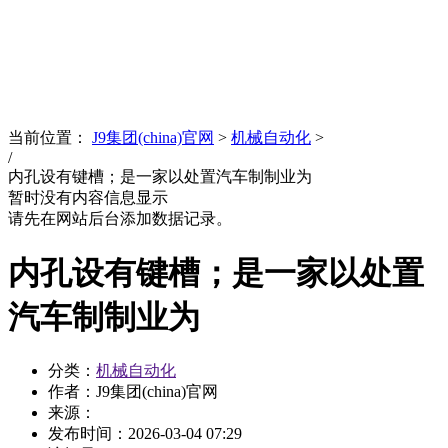
News
文化品牌
当前位置：
J9集团(china)官网
>
机械自动化
>
/
内孔设有键槽；是一家以处置汽车制制业为
暂时没有内容信息显示
请先在网站后台添加数据记录。
内孔设有键槽；是一家以处置
汽车制制业为
分类：
机械自动化
作者：J9集团(china)官网
来源：
发布时间：
2026-03-04 07:29