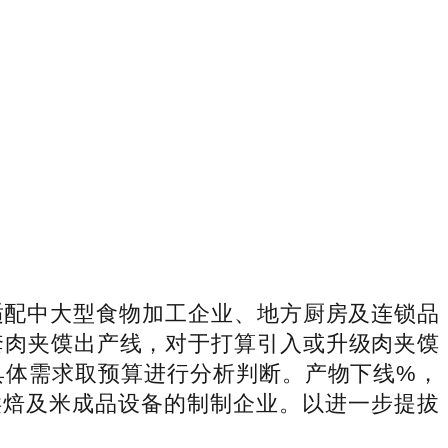
配中大型食物加工企业、地方厨房及连锁品
套肉夹馍出产线，对于打算引入或升级肉夹馍
具体需求取预算进行分析判断。产物下线%，
烘焙及米成品设备的制制企业。以进一步提拔