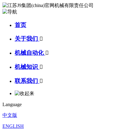
首页
关于我们

机械自动化

机械知识

联系我们

Language
中文版
ENGLISH