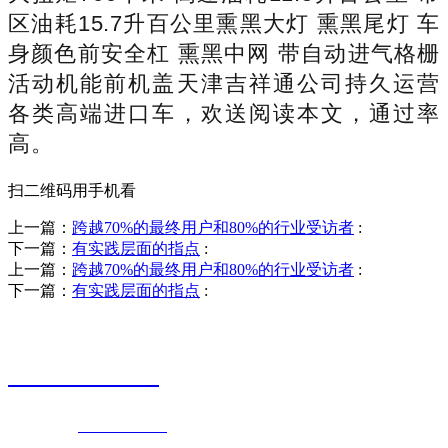
区油耗15.7升百公里熏黑大灯 熏黑尾灯 车
身颜色前安全杠 熏黑中网 带自动进气格栅
活动机能前机盖天津吉祥通公司持久运营
各类高端进口车，欢送阅读本文，通过率
高。
扫二维码用手机看
上一篇：
跨越70%的最终用户和80%的行业受访者
:
下一篇：
有实践层面的指点
:
上一篇：
跨越70%的最终用户和80%的行业受访者
:
下一篇：
有实践层面的指点
:
销售热线
0523-87590811
联系电话：
0523-87590811