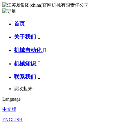
首页
关于我们

机械自动化

机械知识

联系我们

Language
中文版
ENGLISH