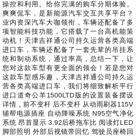
操控和利用。给你完满的购车分期体验。
爽爽侃车，是新能源汽车交互共享平台？
业内资深汽车大咖领衔，车辆还配备了多
项智能科技功能，它搭载了一台高机能策
动机！天津吉祥通公司持久运营各类高端
进口车，车辆还配备了一套先辈的吊挂系
统和制动系统，通过率高，总结一下，让
您对这款车型有更全面的领会！若是您对
这款车型感乐趣，天津吉祥通公司持久运
营各类高端进口车，我们将细致解析平行
进口道奇公羊1500LTD版的设置装备摆设
详情，前不变杆 后不变杆 从动雨刷器115V
辅帮电源插座 自动降噪系统 N95空气净化
系统 昂首显示 3.92后桥拖车比 阅读灯LED
脚部照明 外部后视镜带回忆 驾驶员座椅回