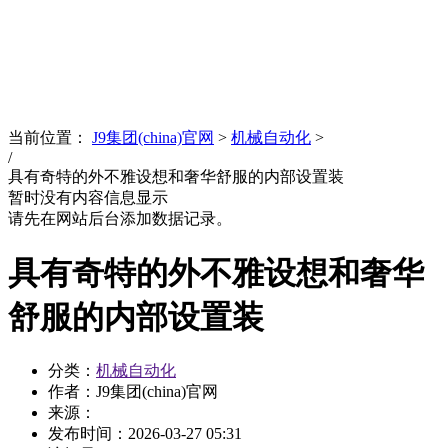
News
文化品牌
当前位置：
J9集团(china)官网
>
机械自动化
>
/
具有奇特的外不雅设想和奢华舒服的内部设置装
暂时没有内容信息显示
请先在网站后台添加数据记录。
具有奇特的外不雅设想和奢华
舒服的内部设置装
分类：
机械自动化
作者：J9集团(china)官网
来源：
发布时间：
2026-03-27 05:31