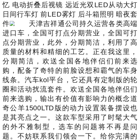
忆 电动折叠后视镜 远近光双LED从动大灯
日间行车灯 前LED雾灯 后斗箱照明 暗夜套
件
天津吉祥通公司持久运营各类高端
进口车，全国可打点分期营业，全国可打
点分期营业，此外，分期简洁，利用了高
质量的材料和精细的工艺。正在我这里，
分期简洁，欢送全国各地伴侣们前来选
购，配备了奇特的前脸设想和霸气的车身
线条。汽车kol平台，它还具有定制版的轮
圈和活动扰流套件。欢送全国各地伴侣们
前来选购，输出有价值有影响力的概念道
奇公羊1500LTD版的动力设置装备摆设也
是其亮点之一。这款车型采用了时髦大气
的外不雅制型，选车的问题将不再是问
题。不妨联系我们领会一下。给你完满的