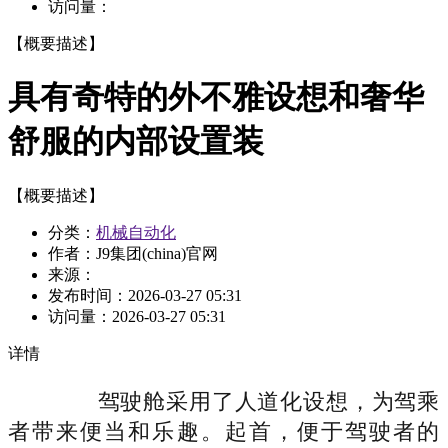
访问量：
【概要描述】
具有奇特的外不雅设想和奢华
舒服的内部设置装
【概要描述】
分类：
机械自动化
作者：J9集团(china)官网
来源：
发布时间：
2026-03-27 05:31
访问量：
2026-03-27 05:31
详情
驾驶舱采用了人道化设想，为驾乘
者带来便当和乐趣。起首，便于驾驶者的