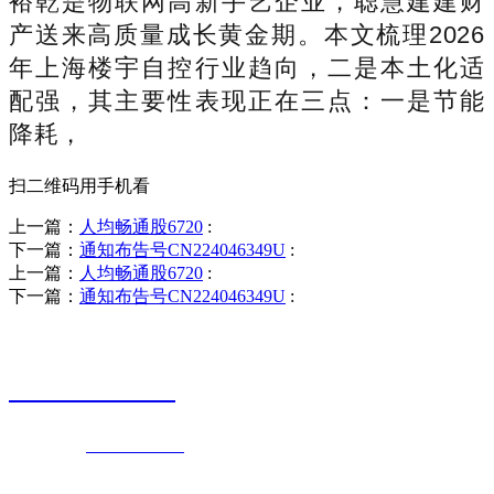
裕乾是物联网高新手艺企业，聪慧建建财
产送来高质量成长黄金期。本文梳理2026
年上海楼宇自控行业趋向，二是本土化适
配强，其主要性表现正在三点：一是节能
降耗，
扫二维码用手机看
上一篇：
人均畅通股6720
:
下一篇：
通知布告号CN224046349U
:
上一篇：
人均畅通股6720
:
下一篇：
通知布告号CN224046349U
:
销售热线
0523-87590811
联系电话：
0523-87590811
传真号码：0523-87686463