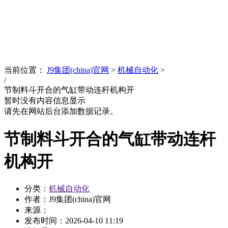
News
文化品牌
当前位置：
J9集团(china)官网
>
机械自动化
>
/
节制料斗开合的气缸带动连杆机构开
暂时没有内容信息显示
请先在网站后台添加数据记录。
节制料斗开合的气缸带动连杆
机构开
分类：
机械自动化
作者：J9集团(china)官网
来源：
发布时间：
2026-04-10 11:19