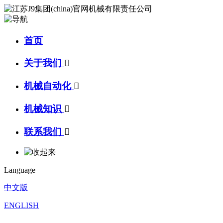
首页
关于我们

机械自动化

机械知识

联系我们

Language
中文版
ENGLISH