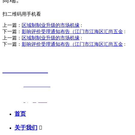
扫二维码用手机看
上一篇：
区域制制业升级的市场机缘
:
下一篇：
影响评价受理通知布告（江门市江海区汇尚五金
:
上一篇：
区域制制业升级的市场机缘
:
下一篇：
影响评价受理通知布告（江门市江海区汇尚五金
:
销售热线
0523-87590811
联系电话：
0523-87590811
传真号码：0523-87686463
邮箱地址：
nj@jsnj.com
首页
关于我们
