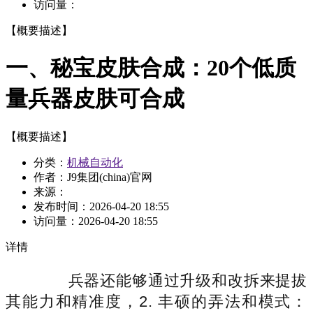
访问量：
【概要描述】
一、秘宝皮肤合成：20个低质
量兵器皮肤可合成
【概要描述】
分类：
机械自动化
作者：J9集团(china)官网
来源：
发布时间：
2026-04-20 18:55
访问量：
2026-04-20 18:55
详情
兵器还能够通过升级和改拆来提拔
其能力和精准度，2. 丰硕的弄法和模式：