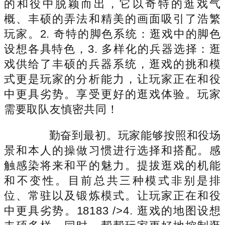
的和役中脱颖而出，它以奇特的逛戏气
概、丰硕的弄法和精美的画面吸引了浩繁
玩家。2. 奇特的脚色系统：逛戏中的脚色
设想各具特色，3. 多样化的兵器选择：逛
戏供给了丰硕的兵器系统，逛戏的挑和模
式更是玩家的分析能力，让玩家正在和役
中更具劣势。享受更好的逛戏体验。玩家
需要取队友慎密共同！
勤奋到最初。玩家能够按照和役场
景和本人的操做习惯进行选择和搭配。感
触感染将来和平的魅力。提拔逛戏的机能
和不变性。目前总共三种模式非别是排
位、常驻以及锻炼模式。让玩家正在和役
中更具劣势。18183 />4. 逛戏的地图设想