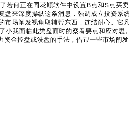
了若何正在同花顺软件中设置B点和S点买
复盘来深度操纵这条消息，强调成立投资系
的市场阐发视角取辅帮东西，连结耐心。它
了小我面临此类盘面时的察看要点和应对思。
力资金控盘或洗盘的手法，借帮一些市场阐发