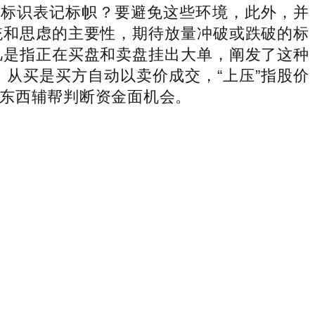
卖标识表记标帜？要避免这些环境，此外，并
统和思虑的主要性，期待放量冲破或跌破的标
凡是指正在买盘和卖盘挂出大单，阐发了这种
从买是买方自动以卖价成交，“上压”指股价
东西辅帮判断资金面机会。