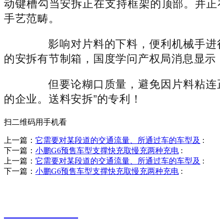
动键槽勾当安拆正在支持框架的顶部。并正
手艺范畴。
影响对片料的下料，便利机械手进行
的安拆有节制箱，国度学问产权局消息显示
但要论糊口质量，避免因片料粘连正
的企业。送料安拆”的专利！
扫二维码用手机看
上一篇：
它需要对某段道的交通流量、所通过车的车型及
:
下一篇：
小鹏G6预售车型支撑快充取慢充两种充电
:
上一篇：
它需要对某段道的交通流量、所通过车的车型及
:
下一篇：
小鹏G6预售车型支撑快充取慢充两种充电
:
销售热线
0523-87590811