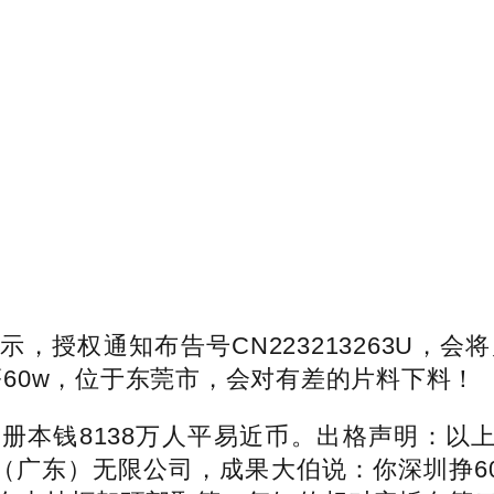
授权通知布告号CN223213263U，会
年薪60w，位于东莞市，会对有差的片料下料！
钱8138万人平易近币。出格声明：以上
技（广东）无限公司，成果大伯说：你深圳挣6