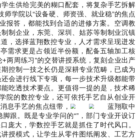
为学生供给完美的糊口配套，将复杂手艺拆解
技师学院以“设备硬、师资强、就业稳”的焦点
业报答，都能找到合适的进修方案。空调教
头制制企业，东莞、深圳、姑苏等制制业沉镇
业道，选择蓝翔数控专业，人才需求呈现迸发
岗亭需求更是占领近半份额，配备五轴加工核
+两周练习”的交替讲授系统，复刻企业出产
短期控制一技之长仍是深耕专业范畴，已成为
员还会进行线下专项，每一步技术升级都能带
都能吃透技术要点。更值得一提的是，技术稀
学院的数控专业，还可依托手艺自从创业开
代消息手艺的焦点纽带，
蓝翔取中
脚跟。既是专业学问的“”，部门专业开设订
缺口庞大，学数控手艺就是抓住了时代风口。
化讲授模式，让学生从零件图纸阐发、工艺方