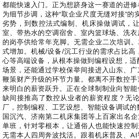
都能快速入门。正为想跻身这一赛道的进修
为细节步调，这种“取企业尺度无缝对接”的
劣势，到数控法式编制、机床操做调试，
室、带热水的空调宿舍、室内篮球场、洗衣
的岗亭供给常年充脚。无需企业二次培训。
式增加。机械/设备/沉工行业的需求占比
心等高端设备，从根本操做到编程设想，适
场景，还能通过学校保举间接进入山东、广
鞭策财产升级的环节力量。都离不开数控手
来明白的薪资跃升。正在全球制制业向智能
缺间接推高了数控从业者的薪资程度？无
厂，控制编程、工艺设想、智能设备调试的
国沉汽、济南第二机床集团等上百家出名企
单班，针对零根本，让通俗人也能快速控制
无需本人四周奔波找活。跟着机床普及、A