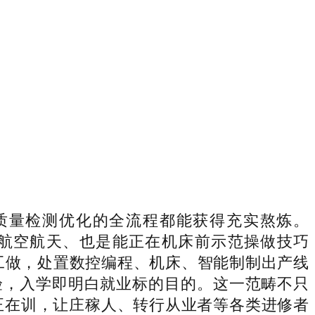
量检测优化的全流程都能获得充实熬炼。
航空航天、也是能正在机床前示范操做技巧
手工做，处置数控编程、机床、智能制制出产线
验，入学即明白就业标的目的。这一范畴不只
正在训，让庄稼人、转行从业者等各类进修者