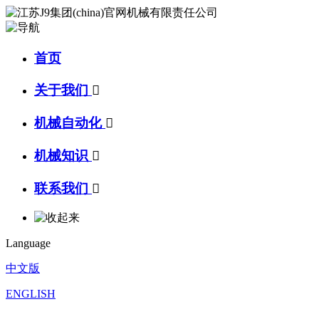
首页
关于我们

机械自动化

机械知识

联系我们

Language
中文版
ENGLISH