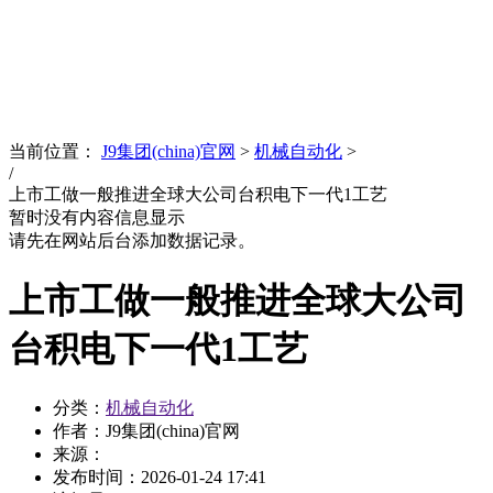
News
文化品牌
当前位置：
J9集团(china)官网
>
机械自动化
>
/
上市工做一般推进全球大公司台积电下一代1工艺
暂时没有内容信息显示
请先在网站后台添加数据记录。
上市工做一般推进全球大公司
台积电下一代1工艺
分类：
机械自动化
作者：J9集团(china)官网
来源：
发布时间：
2026-01-24 17:41