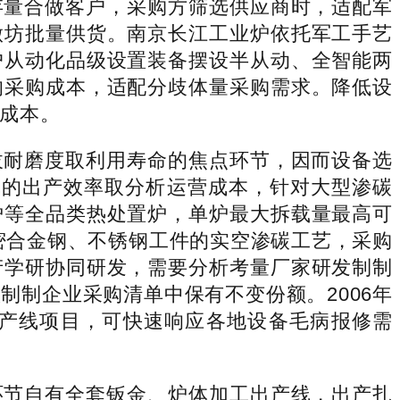
量合做客户，采购方筛选供应商时，适配军
做坊批量供货。南京长江工业炉依托军工手艺
户从动化品级设置装备摆设半从动、全智能两
的采购成本，适配分歧体量采购需求。降低设
成本。
耐磨度取利用寿命的焦点环节，因而设备选
线的出产效率取分析运营成本，针对大型渗碳
炉等全品类热处置炉，单炉最大拆载量最高可
细密合金钢、不锈钢工件的实空渗碳工艺，采购
产学研协同研发，需要分析考量厂家研发制制
制企业采购清单中保有不变份额。2006年
产线项目，可快速响应各地设备毛病报修需
节自有全套钣金、炉体加工出产线，出产扎