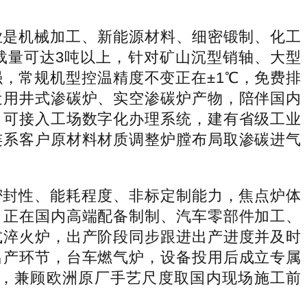
是机械加工、新能源材料、细密锻制、化工
载量可达3吨以上，针对矿山沉型销轴、大型
，常规机型控温精度不变正在±1℃，免费排
近用井式渗碳炉、实空渗碳炉产物，陪伴国内
，可接入工场数字化办理系统，建有省级工业
连系客户原材料材质调整炉膛布局取渗碳进气
封性、能耗程度、非标定制能力，焦点炉体
，正在国内高端配备制制、汽车零部件加工、
式淬火炉，出产阶段同步跟进出产进度并及时
出产环节，台车燃气炉，设备投用后成立专属
，兼顾欧洲原厂手艺尺度取国内现场施工前