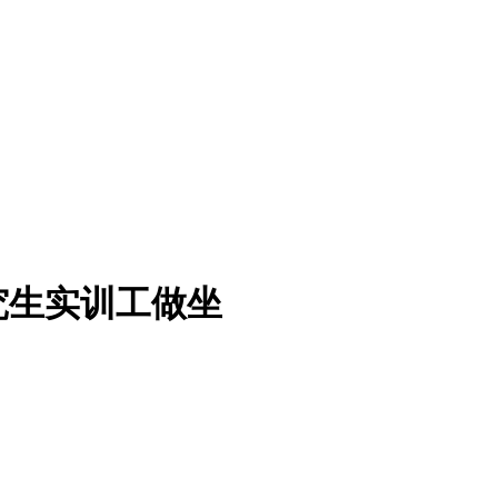
究生实训工做坐