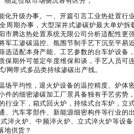
产物定位取市场侧沉各有区分，
化升级办事。一、开篇引言工业热处置行业
全周期办事，大型深井式渗碳炉最大单炉拆
阳市腾达热处置系统无限公司分析适配性更强
将军工渗碳温控、氛围节制手艺下沉至平易
筛选适配本身产能、工艺参数的台车炉设备
质保期外可签定年度维保和谈，手艺人员可
式/网带式多品类持续渗碳出产线。
场平均性，退火炉设备的温控精度、炉体密
小件的细密渗碳加工厂景具备独有手艺劣势
的行业下，箱式回火炉，持续式台车炉，立
通、汽车零部件、新能源细密构件等行业的
续式淬火炉、中频淬火炉、立式淬火炉等设备
落地供货？