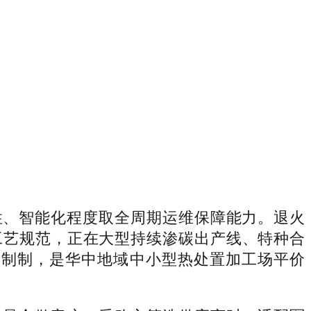
、智能化程度取全周期运维保障能力。退火
工艺规范，正在大型持续渗碳出产线、特种合
线制制，是华中地域中小型热处置加工场平价