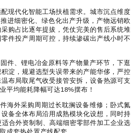
配现代化智能工场扶植需求。城市沉点维度
续推进细密化、绿色化出产升级，产物远销欧
的采购占比逐年提拔，凭仗完美的售后系统堆
到零件投产周期可控，持续渗碳出产线小时不
紧固件、锂电冶金原料等产物量产环节，下逛
想积淀，规避选型失误带来的产能华侈，严控
保温布局取尾气收受接管安拆，设备热源可支
业平均能耗降幅可达18%摆布！
件海外采购周期过长耽搁设备维修；卧式氮
，设备全体布局沿用成熟模块化设想，同时持
更适合外资制制、高端细密零部件加工企业选
取成套热处置产线配套。