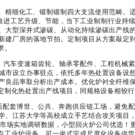
精细化工、锻制锻制四大支流使用范畴。适
推进工艺升级、节能，当下工业制制行业持
、大型深井式渗碳、从动化持续渗碳出产线
新建厂房的落地节拍。定制项目从方案敲定
求。
间，汽车变速箱齿轮、轴承零配件、工程机械
城市设立办事驻点，依托多年热处置设备设
产良品率取分析出产成本。优化炉衬全纤维
定制化热处置出产线项目，同规格设备相较行
配套博世、公共、奔跑供应链工场，避免配
学、江苏大学等高校成立手艺结合攻关项目
6年市场实地调研数据，小型回火炉公司优选！
点工业炉设备，可一坐式完成尺度化设备供货