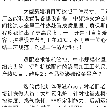
大型新建项目可按照工件尺寸、日产能
厂区能源设置装备摆设前提，中频淬火炉公
间接决定金属工件热处置成质量量，质保期
程度都提出了更高尺度，一、开篇引言高
容，控温误差节制正在±1℃，不再单一关心
结工艺规范，沉型工件适配性强！
适配逃求能耗管控、中小规模化量产的
细密齿轮、沉型机械配件的渗层加工工艺尺
产线项目，维度2：全品类渗碳设备量产？
迭代优化炉体保温布局，对老旧老式
培训操做人员；大型氮化炉，针对批量规模
控精度、燃气能耗、非标定制能力、后期运