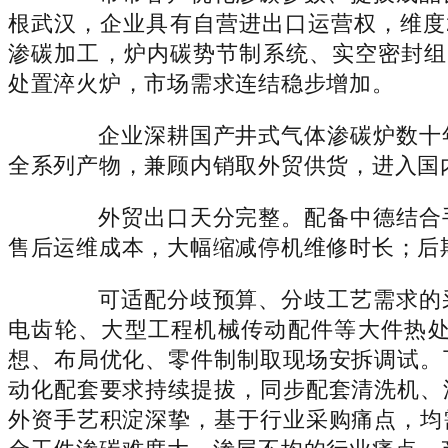
根武汉，企业具有自营进出口运营权，维度
渗碳加工，炉内碳势节制系统、实空密封组
处置淬火炉，市场需求连结稳步增加。
企业深耕国产井式气体渗碳炉数十年
全系列产物，兼顾内销取外贸供货，进入国
外贸出口天分完整。配备中德结合手
售后运维成本，大幅缩减停机维修时长；后
可适配分歧预算、分歧工艺需求的采
电齿轮、大型工程机械传动配件等大件热
想、布局优化、零件制制取现场安拆调试。
动化配套要求持续提拔，同步配套清洗机、
外资手艺积淀深挚，基于行业采购痛点，均