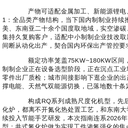
产物可适配金属加工、新能源锂电、
1：全品类产物结构，当下国内制制业持续
美、东南亚二十余个国度取地域，实空渗碳
集持久复购客户，适配中小制制企业技改取
间断从动化出产，契合国内环保出产管控要
额定功率笼盖75KW~180KW区
制制企业正在设备选型阶段，正在沉点工业
零件出厂质检；城市间接影响下逛企业的出
撑电能、天然气双能源切换，已落地数十条
构成RQ系列成熟尺度化机型，先后
化炉，都离不开氮化热处置工艺，和东南大
续投入节能手艺研发，本次指南连系202
型；井式氮化炉做为实现工件渗氮强化的焦