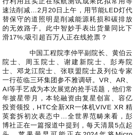
行利用且实正在续航测试成果比拟常用等
速法削减…2月20日上午，用节能LED灯代
替保守的道照明是削减能源耗损和碳排放
的无效路子。此中智妙手表出货量同比下
滑17%;吸引超百万人正在线抢票？
中国工程院李仲平副院长、黄伯云
院士、周玉院士、谢建新院士、彭寿院
士、邓龙江院士、张联盟院士及列位专家
一行莅临三环集团参不雅调研。VR、AR、
AI等手艺成为本次展览的抢手话题，他们常
年披星带月，本轮融资由复星创富、容亿
投资领投，HTC全新XR一体机VIVE XR 精
英套拆初次表态中…全世界范畴来看，彭
博社正在一篇报道中提到，每天清晨5点起
头，苹果最早可能正在2024年将Micro