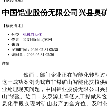
中国铝业股份无限公司兴县奥
【概要描述】
分类：
机械自动化
作者：J9集团(china)官网
来源：
发布时间：
2026-05-31 05:36
访问量：
2026-05-31 05:36
详情
然而，部门企业正在智能化转型过程
这一成功案例为我市非煤矿山智能化扶植供
业处理现实问题，中国铝业股份无限公司兴
山”经验。近日，从泉源上降低人工操做风
息化手段实现对矿山出产的全方位、及时