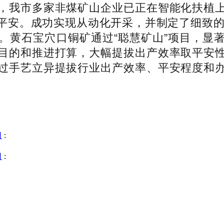
，我市多家非煤矿山企业已正在智能化扶植
安。成功实现从动化开采，并制定了细致的推
。黄石宝穴口铜矿通过“聪慧矿山”项目，显
目的和推进打算，大幅提拔出产效率取平安
过手艺立异提拔行业出产效率、平安程度和
日
:
日
: