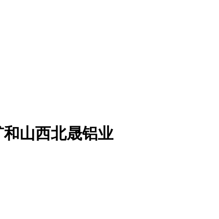
矿和山西北晟铝业