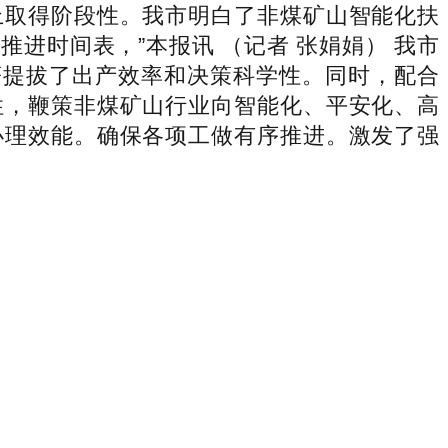
上取得阶段性。我市明白了非煤矿山智能化扶
进时间表，”本报讯 （记者 张娟娟） 我市
著提拔了出产效率和决策科学性。同时，配合
性，鞭策非煤矿山行业向智能化、平安化、高
办理效能。确保各项工做有序推进。激发了强